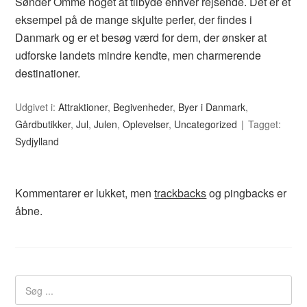
Sønder Omme noget at tilbyde enhver rejsende. Det er et
eksempel på de mange skjulte perler, der findes i
Danmark og er et besøg værd for dem, der ønsker at
udforske landets mindre kendte, men charmerende
destinationer.
Udgivet i:
Attraktioner
,
Begivenheder
,
Byer i Danmark
,
Gårdbutikker
,
Jul
,
Julen
,
Oplevelser
,
Uncategorized
Tagget:
Sydjylland
Kommentarer er lukket, men
trackbacks
og pingbacks er
åbne.