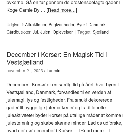
bykerne. Gå en tur gennem de brostensbelagte gader i
Køge Gamle By …
[Read more…]
Udgivet i:
Attraktioner
,
Begivenheder
,
Byer i Danmark
,
Gårdbutikker
,
Jul
,
Julen
,
Oplevelser
Tagget:
Sjælland
December i Korsør: En Magisk Tid i
Vestsjælland
november 21, 2023
af
admin
December i Korsør er en særlig tid på året, hvor byen i
Vestsjælland, Danmark, forvandles til en verden af
julemagi, lys og festligheder. Fra smukt dekorerede
gader til hyggelige julemarkeder og traditionelle
juleaktiviteter byder Korsør på utallige måder at komme i
julestemning og skabe skønne minder. Lad os udforske,
hvad der gør december i Korsør …
[Read more…]